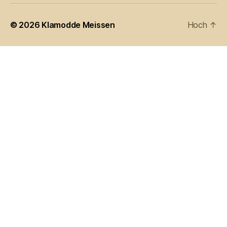
© 2026
Klamodde Meissen
Hoch
↑